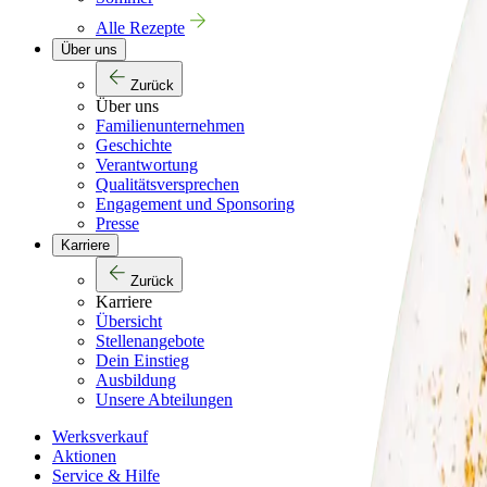
Alle Rezepte
Über uns
Zurück
Über uns
Familienunternehmen
Geschichte
Verantwortung
Qualitätsversprechen
Engagement und Sponsoring
Presse
Karriere
Zurück
Karriere
Übersicht
Stellenangebote
Dein Einstieg
Ausbildung
Unsere Abteilungen
Werksverkauf
Aktionen
Service & Hilfe