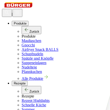
|
Produkte
Zurück
Produkte
Maultaschen
Gnocchi
Airfryer Snack BALLS
Schupfnudeln
Spätzle und Knöpfle
Suppeneinlagen
Nudelteig
Pfannkuchen
Alle Produkte
Rezepte
Zurück
Rezepte
Rezept Highlights
Schnelle Küche
Sommer