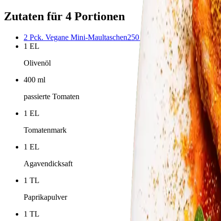
Zutaten für 4 Portionen
2
Pck.
Vegane Mini-Maultaschen
250
g Packung
1
EL
Olivenöl
400
ml
passierte Tomaten
1
EL
Tomatenmark
1
EL
Agavendicksaft
1
TL
Paprikapulver
1
TL