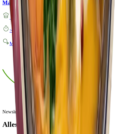
Maultaschenauflauf mit Kürbis-Sahnesauce
Mittel
> 30 Minuten
Mit Fleisch
Newsletter
Alles rund um BÜRGER