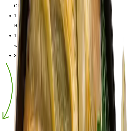
Olivenöl
1
EL
Honig
1
EL
weißer Balsamico-Essig
Salz & Pfeffer