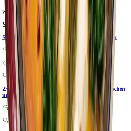
Weitere Rezeptideen
So vielseitig ist BÜRGER
Schupfnudel-Pfanne mit Lauch & Putenstreifen
Mittel
< 30 Minuten
Mit Fleisch
Zwiebelsuppe mit Käse überbackenen Maultaschen
und Schnittlauch
Mittel
Mit Fleisch