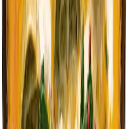
Pfanne geben und kurz mitbraten.
3
Den Radicchio und die Bresaola hinzufügen und alles kurz
zusammen erwärmen.
4
Mit Honig und Balsamico-Essig ablöschen, vorsichtig
vermengen und mit Salz und Pfeffer abschmecken.
5
Nun auf Teller verteilen und mit Ziegenkäse belegen. Bei
Belieben noch mit frischen Kräutern, wie Petersilie oder
Thymian servieren.
Ähnliche Produkte
Das Rezept funktioniert auch mit