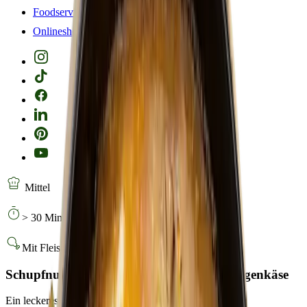
Foodservice
Onlineshop
Mittel
> 30 Minuten
Mit Fleisch
Schupfnudeln mit Bresola, Birnen und Ziegenkäse
Ein leckeres Schupfnudelgericht