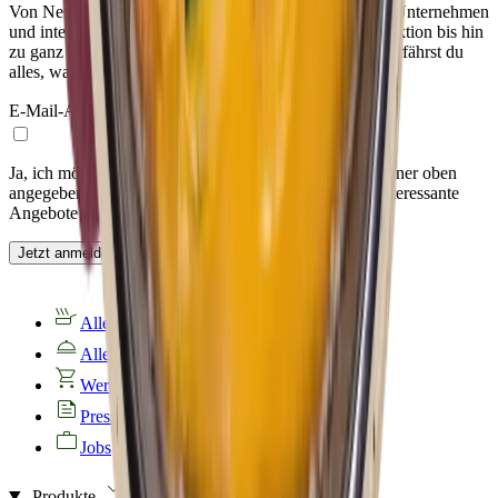
Von Neuprodukten über spannende Einblicke in unser Unternehmen
und interessante Fakten rund um die Maultaschenproduktion bis hin
zu ganz besonderen Rezepten: In unserem Newsletter erfährst du
alles, was du über BÜRGER wissen möchtest.
E-Mail-Adresse
Ja, ich möchte von Bürger GmbH & Co. KG unter meiner oben
angegebenen E-Mail-Adresse über Neuigkeiten und interessante
Angebote informiert werden.
Jetzt anmelden
Alle Produkte
Alle Rezepte
Werksverkauf
Presse
Jobs
Produkte