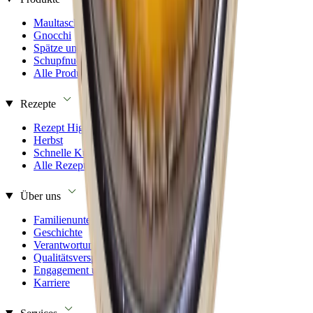
Maultaschen
Gnocchi
Spätze und Knöpfle
Schupfnudeln
Alle Produkte
Rezepte
Rezept Highlights
Herbst
Schnelle Küche
Alle Rezepte
Über uns
Familienunternehmen
Geschichte
Verantwortung
Qualitätsversprechen
Engagement und Sponsoring
Karriere