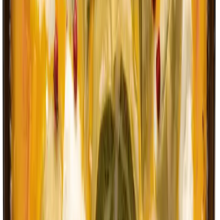
Zubereitung
Schritt für Schritt
1
Olivenöl in einer Pfanne erhitzen. Die Kartoffel-
Schupfnudeln darin goldbraun anbraten. In der Zwischenzeit
den Radicchio waschen, trocknen und in mundgerechte
Streifen schneiden.
2
Die Birnen waschen, entkernen und in feine Spalten
schneiden. Die Birnenspalten zu den Schupfnudeln in die