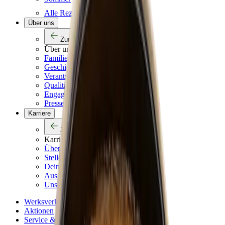
Alle Rezepte
Über uns
Zurück
Über uns
Familienunternehmen
Geschichte
Verantwortung
Qualitätsversprechen
Engagement und Sponsoring
Presse
Karriere
Zurück
Karriere
Übersicht
Stellenangebote
Dein Einstieg
Ausbildung
Unsere Abteilungen
Werksverkauf
Aktionen
Service & Hilfe