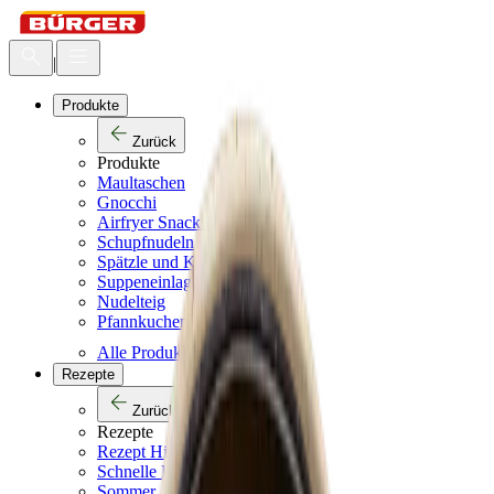
|
Produkte
Zurück
Produkte
Maultaschen
Gnocchi
Airfryer Snack BALLS
Schupfnudeln
Spätzle und Knöpfle
Suppeneinlagen
Nudelteig
Pfannkuchen
Alle Produkte
Rezepte
Zurück
Rezepte
Rezept Highlights
Schnelle Küche
Sommer