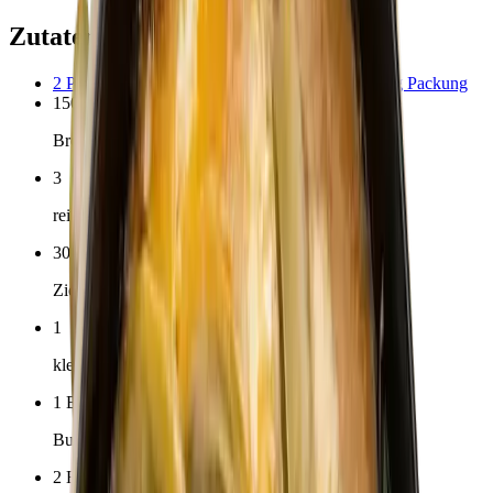
Zutaten für 4 Portionen
2
Pck.
Kartoffel-Schupfnudeln (Bubaspitzle)
400
g Packung
150
g
Bresola
3
reife Birnen
300
g
Ziegenkäse
1
kleiner kopf Radicchio
1
EL
Butter
2
EL