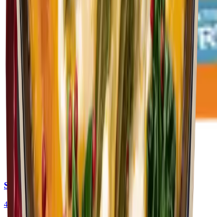
Süßkartoffel-Schupfnudeln
400
g