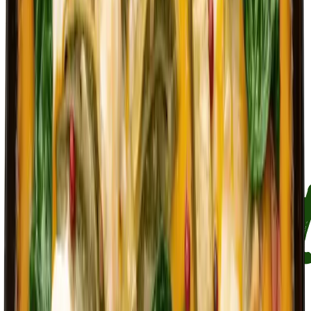
Was du brauchst
Pfanne
Pfannenwender
Messer
Schneidebrett
Waage
Löffel