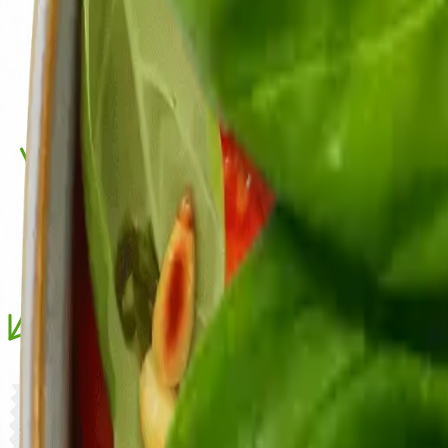
Aceto-Balsamico
1
TL
Honig
Salz & Pfeffer