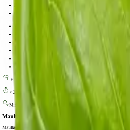
Foodservice
Onlineshop
Einfach
< 30 Minuten
Mit Fleisch
Maultaschensalat Caprese-Style
Maultaschensalat mit frischen Tomaten und Büffel-Mozzarella