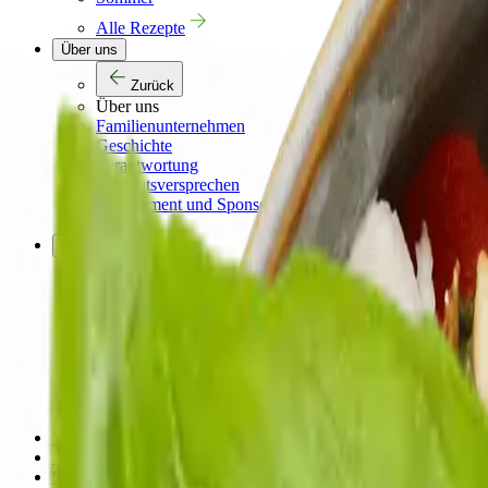
Alle Rezepte
Über uns
Zurück
Über uns
Familienunternehmen
Geschichte
Verantwortung
Qualitätsversprechen
Engagement und Sponsoring
Presse
Karriere
Zurück
Karriere
Übersicht
Stellenangebote
Dein Einstieg
Ausbildung
Unsere Abteilungen
Werksverkauf
Aktionen
Service & Hilfe