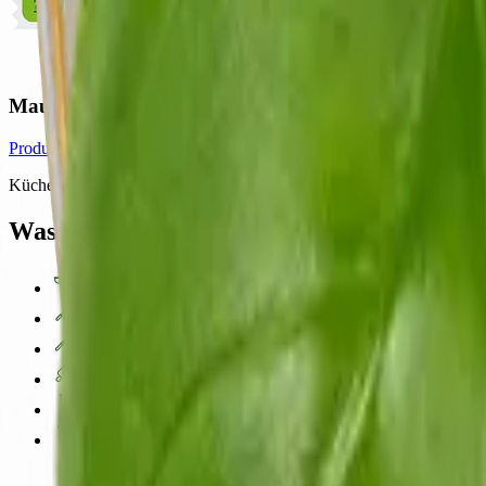
Maultaschen traditionell schwäbisch
Produkt anzeigen
Küchenutensilien
Was du brauchst
Pfanne
Pfannenwender
Messer
Schneidebrett
Mixer
Waage