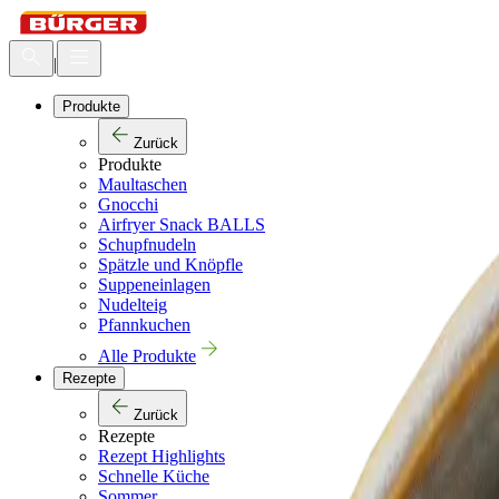
|
Produkte
Zurück
Produkte
Maultaschen
Gnocchi
Airfryer Snack BALLS
Schupfnudeln
Spätzle und Knöpfle
Suppeneinlagen
Nudelteig
Pfannkuchen
Alle Produkte
Rezepte
Zurück
Rezepte
Rezept Highlights
Schnelle Küche
Sommer