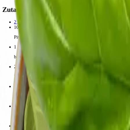
Zutaten für 4 Portionen
2
Pck.
Maultaschen traditionell schwäbisch
360
g Packung
100
g
Pinienkerne
1
kg
bunte Tomaten
2
Büffelmozzarella (250 g)
1
Handvoll frische Basilikum-Blätter
8
EL
Olivenöl
6
EL