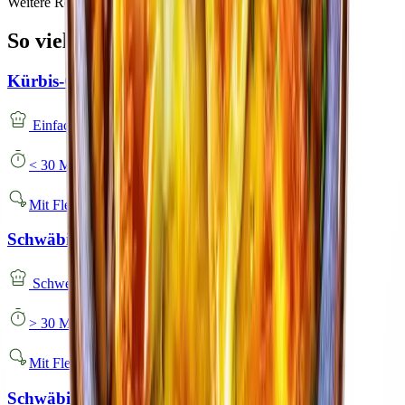
Weitere Rezeptideen
So vielseitig ist BÜRGER
Kürbis-Gnocchi-Fackeln mit Schweinebauch
Einfach
< 30 Minuten
Mit Fleisch
Schwäbische Käsespätzle
Schwer
> 30 Minuten
Mit Fleisch
Schwäbische Maultaschen in Schinken-Käse-