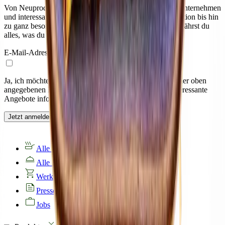
Von Neuprodukten über spannende Einblicke in unser Unternehmen
und interessante Fakten rund um die Maultaschenproduktion bis hin
zu ganz besonderen Rezepten: In unserem Newsletter erfährst du
alles, was du über BÜRGER wissen möchtest.
E-Mail-Adresse
Ja, ich möchte von Bürger GmbH & Co. KG unter meiner oben
angegebenen E-Mail-Adresse über Neuigkeiten und interessante
Angebote informiert werden.
Jetzt anmelden
Alle Produkte
Alle Rezepte
Werksverkauf
Presse
Jobs