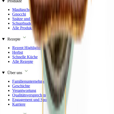
Produkte
Maultaschen
Gnocchi
Spätze und Knöpfle
Schupfnudeln
Alle Produkte
Rezepte
Rezept Highlights
Herbst
Schnelle Küche
Alle Rezepte
Über uns
Familienunternehmen
Geschichte
Verantwortung
Qualitätsversprechen
Engagement und Sponsoring
Karriere