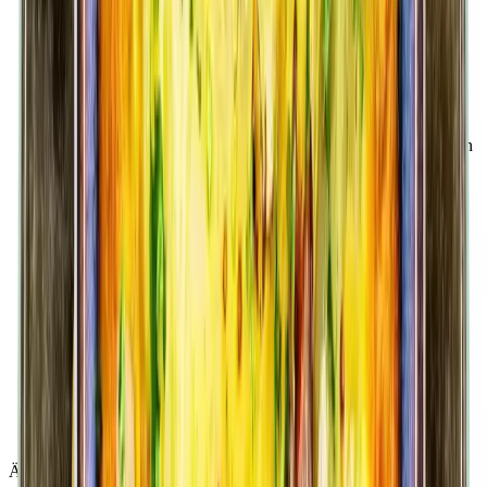
anbraten. Das Sauerkraut in den Topf geben, mit Wein,
Apfelsaft und Brühe ablöschen. Wacholderbeeren,
Lorbeerblätter, Nelken und Kümmel dazugeben. Bei
schwacher Hitze 45 Minuten schmoren.
3
In einer Pfanne Butterschmalz erhitzen und die Schupfnudeln
darin bei mittlerer Hitze goldbraun braten.
4
Das Sauerkraut mit Salz, Pfeffer und Zucker abschmecken.
5
Die Schupfnudeln mit dem Sauerkraut auf Tellern anrichten.
Tipp:
Ein alkoholfreies Bier dazu genießen.
Ähnliche Produkte