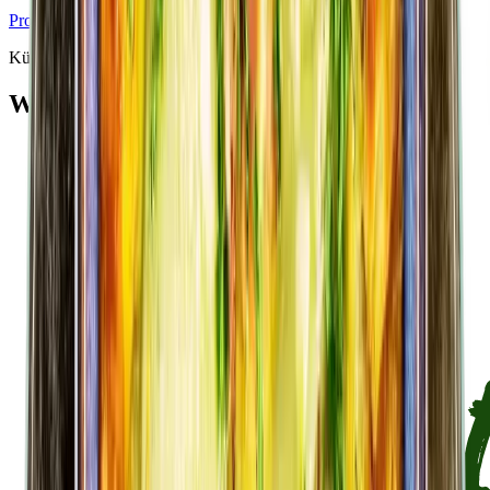
Produkt anzeigen
Küchenutensilien
Was du brauchst
Schneidebrett
Messer
Topf
Kochlöffel
Pfanne
Waage
Messbecher