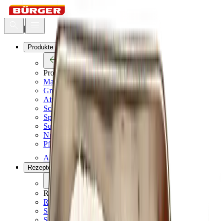
|
Produkte
Zurück
Produkte
Maultaschen
Gnocchi
Airfryer Snack BALLS
Schupfnudeln
Spätzle und Knöpfle
Suppeneinlagen
Nudelteig
Pfannkuchen
Alle Produkte
Rezepte
Zurück
Rezepte
Rezept Highlights
Schnelle Küche
Sommer