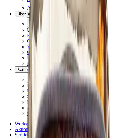
Alle Rezepte
Über uns
Zurück
Über uns
Familienunternehmen
Geschichte
Verantwortung
Qualitätsversprechen
Engagement und Sponsoring
Presse
Karriere
Zurück
Karriere
Übersicht
Stellenangebote
Dein Einstieg
Ausbildung
Unsere Abteilungen
Werksverkauf
Aktionen
Service & Hilfe