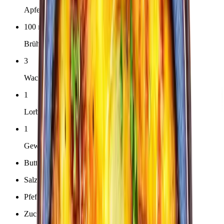
Apfelsaft
100
ml
Brühe, instant
3
Wacholderbeeren
1
Lorbeerblatt
1
Gewürznelke
Butterschmalz zum Ausbacken
Salz
Pfeffer, frisch gemahlen
Zucker