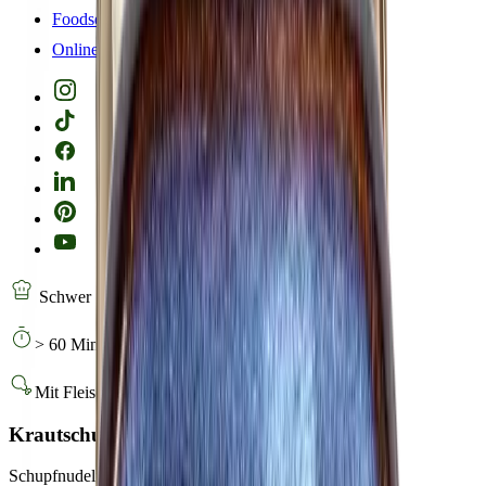
Foodservice
Onlineshop
Schwer
> 60 Minuten
Mit Fleisch
Krautschupfnudeln
Schupfnudeln mit herzhaftem Speck und Sauerkraut.