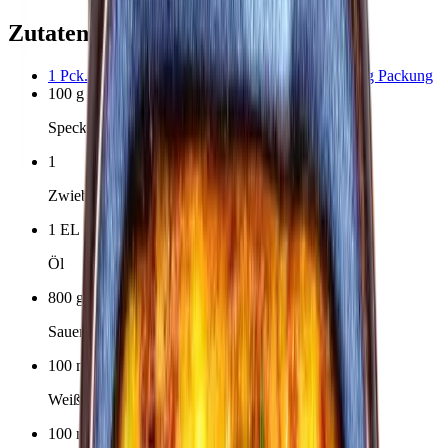
Zutaten für 4 Portionen
1
Pck.
Kartoffel-Schupfnudeln (Bubaspitzle)
1000
g Packung
100
g
Speck
1
Zwiebel
1
EL
Öl
800
g
Sauerkraut
100
ml
Weißwein
100
ml