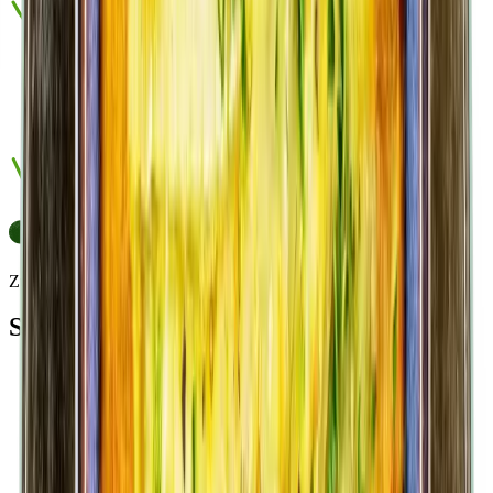
Zubereitung
Schritt für Schritt
1
Den Speck fein würfeln, die Zwiebeln schälen und hacken.
2
Das Öl in einem Topf erhitzen, Speck und Zwiebeln darin