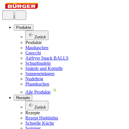
|
Produkte
Zurück
Produkte
Maultaschen
Gnocchi
Airfryer Snack BALLS
Schupfnudeln
Spätzle und Knöpfle
Suppeneinlagen
Nudelteig
Pfannkuchen
Alle Produkte
Rezepte
Zurück
Rezepte
Rezept Highlights
Schnelle Küche
Sommer